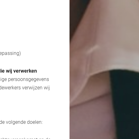
epassing)
ie wij verwerken
elige persoonsgegevens
dewerkers verwijzen wij
de volgende doelen: