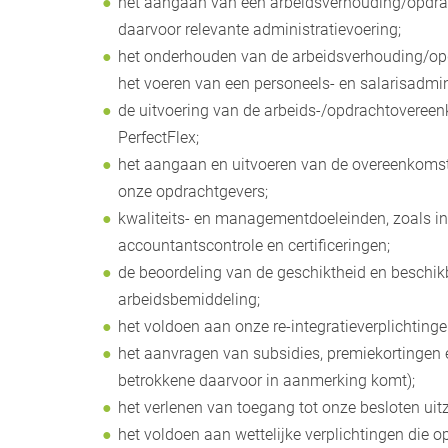
het aangaan van een arbeidsverhouding/opdr
daarvoor relevante administratievoering;
het onderhouden van de arbeidsverhouding/o
het voeren van een personeels- en salarisadmini
de uitvoering van de arbeids-/opdrachtoveree
PerfectFlex;
het aangaan en uitvoeren van de overeenkomst
onze opdrachtgevers;
kwaliteits- en managementdoeleinden, zoals int
accountantscontrole en certificeringen;
de beoordeling van de geschiktheid en beschik
arbeidsbemiddeling;
het voldoen aan onze re-integratieverplichtinge
het aanvragen van subsidies, premiekortingen e
betrokkene daarvoor in aanmerking komt);
het verlenen van toegang tot onze besloten uit
het voldoen aan wettelijke verplichtingen die op