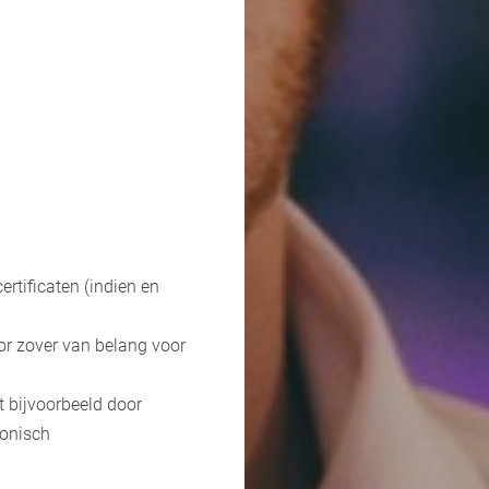
rtificaten (indien en
oor zover van belang voor
t bijvoorbeeld door
fonisch